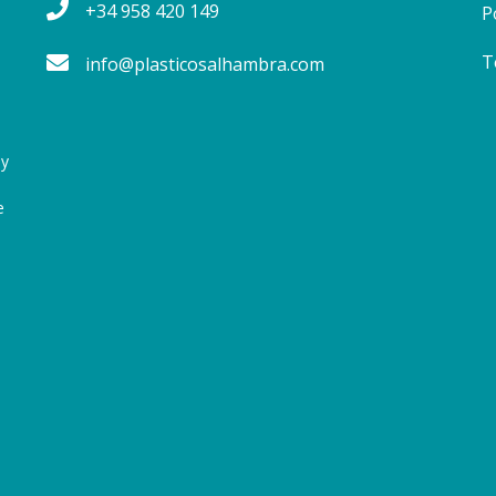
+34 958 420 149
info@plasticosalhambra.com
 y
e