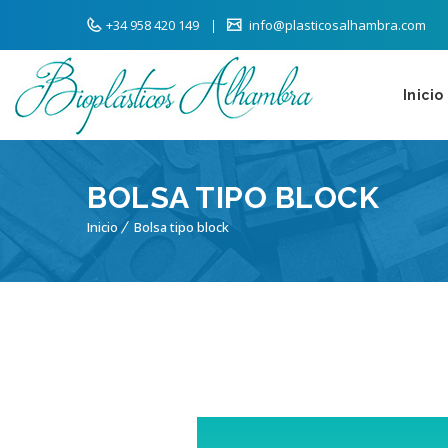
+34 958 420 149
info@plasticosalhambra.com
Inicio
BOLSA TIPO BLOCK
Inicio
Bolsa tipo block